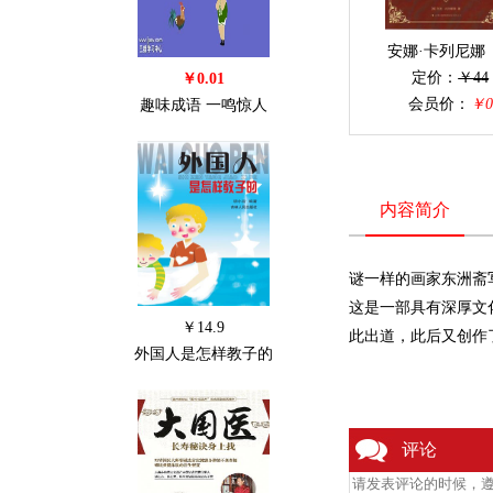
安娜·卡列尼娜（.
定价：
￥44
￥0.01
会员价：
￥0
趣味成语 一鸣惊人
内容简介
谜一样的画家东洲斋
这是一部具有深厚文
￥14.9
此出道，此后又创作
外国人是怎样教子的
评论