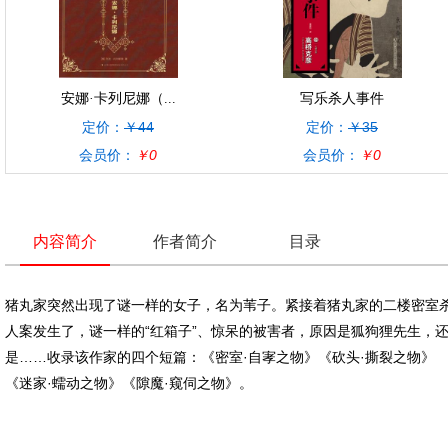
安娜·卡列尼娜（...
写乐杀人事件
定价：
￥44
定价：
￥35
会员价：
￥0
会员价：
￥0
内容简介
作者简介
目录
评论（
0
）
猪丸家突然出现了谜一样的女子，名为苇子。紧接着猪丸家的二楼密室
人案发生了，谜一样的“红箱子”、惊呆的被害者，原因是狐狗狸先生，
是……收录该作家的四个短篇：《密室·自宯之物》《砍头·撕裂之物》
《迷家·蠕动之物》《隙魔·窥伺之物》。